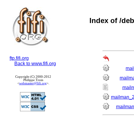
Index of /de
ftp.fifi.org
Back to www.fifi.org
mai
Copyright (C) 2000-2012
mailma
Philippe Troin
<
webmaster@fifi.org
>.
mailm
mailman_2
mailman